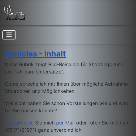
Vehicles - Inhalt
Diese Rubrik zeigt Bild-Beispiele für Shootings rund
um "fahrbare Untersätze".
Gerne spreche ich mit Ihnen über mögliche Aufnahme-
Situationen und Möglichkeiten.
Vielleicht haben Sie schon Vorstellungen wie und was
für Sie passen könnte?
Kontaktieren
Sie mich
per Mail
oder rufen Sie mich an
(05171/51971) ganz unverbindlich.